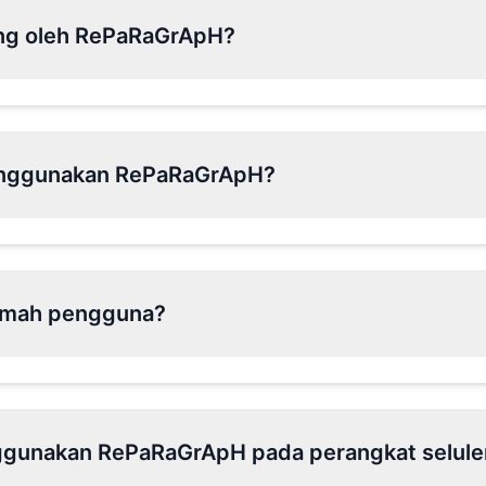
ng oleh RePaRaGrApH?
enggunakan RePaRaGrApH?
amah pengguna?
gunakan RePaRaGrApH pada perangkat selule