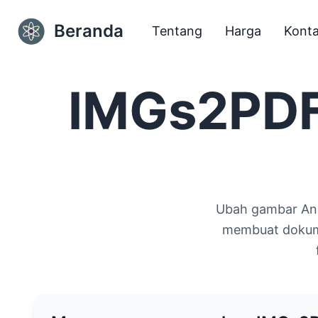
Beranda
Tentang
Harga
Kont
IMGs2PDF
Ubah gambar And
membuat dokume